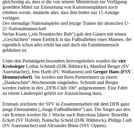
gleichzeitig an, dass er die von seinem Ministerium zur Verfügung
gestellten Mittel zur Erneuerung von Kunstrasenplätzen noch
erhöhen werde, monierte aber, dass ihm bisher nur 15 Anträge
vorlägen.
Der ehemalige Nationalspieler und jetzige Trainer der deutschen U-
21 Nationalmannschaft
Stefan Kuntz („ein Neunkircher Bub“) gab den Gästen mit seinen
„Geschichten“ einen Einblick in das Fußballleben eines Mannes, der
eigentlich schon alles erlebt hat und doch ein Familienmensch
geblieben ist.
Unter den Preisträgern besonders hervorgehoben wurden die
vier
Kreissieger
Lothar Schmidt (DJK Bildstock), Manfred Berger (SV
Auersmacher), Jens Harth (FC Walhausen) und
Gregor Hans (FSV
Hemmersdorf)
. Sie werden mit Ihren Partnerinnen zu einem
„Dankeschön“-Wochenende eingeladen. Schmidt und Berger
werden zudem in den „DFB-Club 100“ aufgenommen. Eine Fahrt
zu einem Länderspiel gehört zur Auszeichnung dazu.
Erstmals zeichnete der SFV in Zusammenarbeit mit dem DFB ganz
junge Ehrenamtler („Junge Fußballhelden“) aus. Die Sieger aus den
vier Kreisen werden für 1 Woche nach Barcelona fahren: Benedikt
Eckert (SV Hofeld), Natascha Scheid (DJK Bildstock), Philipp Ludt
(SV Auersmacher) und Alexander Blum (SSV Oppen).